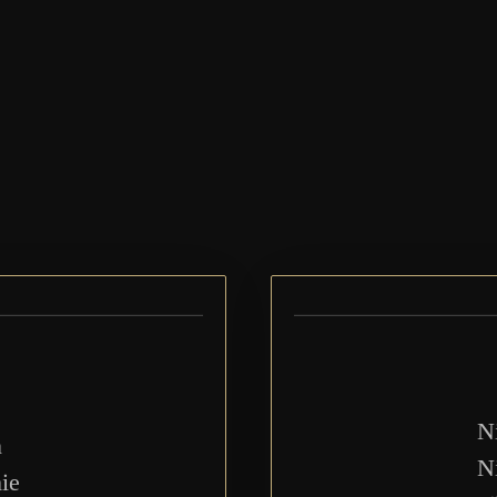
N
n
N
ie