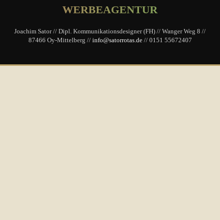
Dienstleistungen und
WERBEAGENTUR
Alpinsport
Joachim Sator // Dipl. Kommunikationsdesigner (FH) // Wanger Weg 8 //
87466 Oy-Mittelberg //
info@satorrotas.de
// 0151 55672407